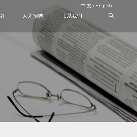
中 文
/
English
例
人才招聘
联系我们