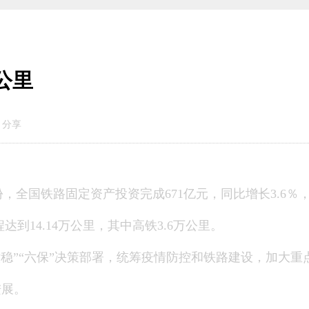
公里
分享
份，全国铁路固定资产投资完成671亿元，同比增长3.6％
程达到14.14万公里，其中高铁3.6万公里。
六稳”“六保”决策部署，统筹疫情防控和铁路建设，加大
进展。