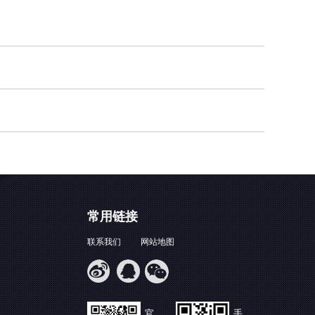
常用链接
联系我们
网站地图
官
手