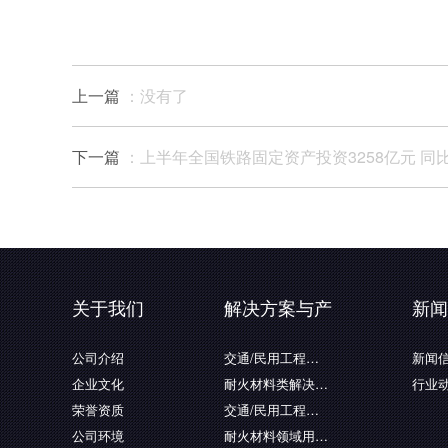
上一篇
：没有了
下一篇
：上半年全国铁路固定资产投资3258亿元 同比
关于我们
解决方案与产
新闻
公司介绍
交通/民用工程…
新闻
企业文化
耐火材料类解决…
行业
荣誉资质
交通/民用工程…
公司环境
耐火材料领域用…