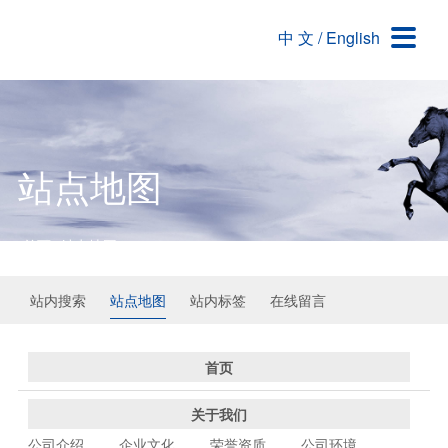

中 文
/
English
关于我们
解决方案与产品
新闻资讯
工程案例
公司介绍
交通/民用工程类解决方案
新闻信息
桥梁工程
企业文化
耐火材料类解决方案
行业动态
隧道工程
荣誉资质
交通/民用工程领域用产品
公路工程
站点地图
公司环境
耐火材料领域用产品
铁路工程
首页
-
站点地图
水电工程
军事工程
站内搜索
站点地图
站内标签
在线留言
首页
关于我们
公司介绍
企业文化
荣誉资质
公司环境