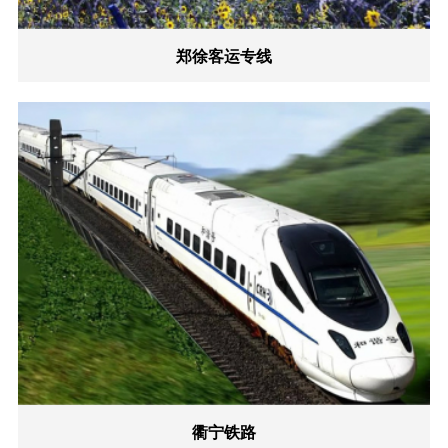
郑徐客运专线
衢宁铁路