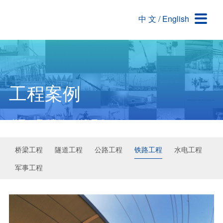

中 文
/
English
关于我们
解决方案与产品
新闻资讯
工程案例
公司介绍
交通/民用工程类解决方案
新闻信息
桥梁工程
企业文化
耐火材料类解决方案
行业动态
隧道工程
荣誉资质
交通/民用工程领域用产品
公路工程
工程案例
公司环境
耐火材料领域用产品
铁路工程
首页
>
工程案例
>
铁路工程
水电工程
军事工程
桥梁工程
隧道工程
公路工程
铁路工程
水电工程
军事工程