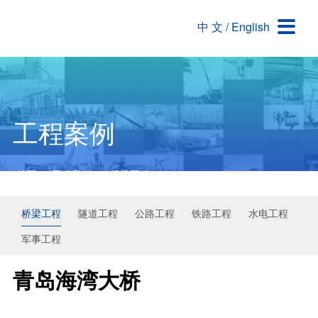

中 文
/
English
关于我们
解决方案与产品
新闻资讯
工程案例
公司介绍
交通/民用工程类解决方案
新闻信息
桥梁工程
企业文化
耐火材料类解决方案
行业动态
隧道工程
荣誉资质
交通/民用工程领域用产品
公路工程
工程案例
公司环境
耐火材料领域用产品
铁路工程
首页
>
工程案例
>
桥梁工程
水电工程
军事工程
桥梁工程
隧道工程
公路工程
铁路工程
水电工程
军事工程
青岛海湾大桥